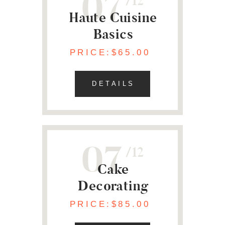
07
12
Haute Cuisine
Basics
PRICE:$65.00
DETAILS
07
12
Cake
Decorating
PRICE:$85.00